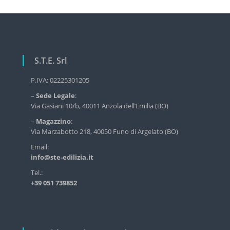
i
g
a
z
i
S.T.E. Srl
o
P.IVA: 02225301205
n
e
–
Sede Legale
:
Via Gasiani 10/b, 40011 Anzola dell’Emilia (BO)
a
–
Magazzino
:
r
Via Marzabotto 218, 40050 Funo di Argelato (BO)
t
Email:
i
info@ste-edilizia.it
c
Tel.:
o
+39 051 739852
l
i