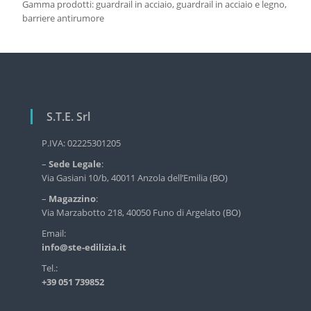
Gamma prodotti: guardrail in acciaio, guardrail in acciaio e legno,
r
barriere antirumore
v
i
z
i
o
d
e
S.T.E. Srl
l
l
P.IVA: 02225301205
'
e
–
Sede Legale
:
d
Via Gasiani 10/b, 40011 Anzola dell’Emilia (BO)
i
l
–
Magazzino
:
i
Via Marzabotto 218, 40050 Funo di Argelato (BO)
z
Email:
i
info@ste-edilizia.it
a
i
Tel.:
n
+39 051 739852
d
u