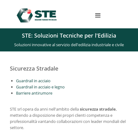
S
a
S
l
o
l
t
u
a
z
a
STE: Soluzioni Tecniche per l'Edilizia
i
l
o
Soluzioni innovative al servizio dell'edilizia industriale e civile
c
n
o
i
n
i
t
Sicurezza Stradale
n
e
n
n
o
Guardrail in acciaio
u
v
Guardrail in acciaio e legno
t
a
Barriere antirumore
o
t
i
v
STE srl opera da anni nell'ambito della
sicurezza stradale
,
e
mettendo a disposizione dei propri clienti competenza e
a
professionalità vantando collaborazioni con leader mondiali del
l
settore.
s
e