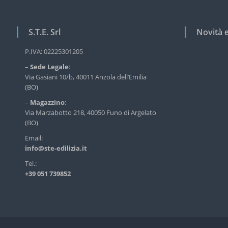
e
r
v
S.T.E. Srl
Novità 
i
z
P.IVA: 02225301205
i
o
–
Sede Legale
:
d
Via Gasiani 10/b, 40011 Anzola dell’Emilia
e
(BO)
l
–
Magazzino
:
l
Via Marzabotto 218, 40050 Funo di Argelato
'
(BO)
e
d
Email:
i
info@ste-edilizia.it
l
Tel.:
i
+39 051 739852
z
i
a
i
n
d