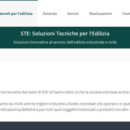
eriali per l’edilizia
Azienda
Servizi
Realizzazioni
Cont
STE: Soluzioni Tecniche per l'Edilizia
Soluzioni innovative al servizio dell'edilizia industriale e civile
e tecniche del team di STE srl hanno fatto si che la società entrasse anche 
mo da molti anni le migliori industrie a livello mondiale che operano in qu
istrazioni pubbliche e per tutti quei soggetti interessati a prodotti con alto