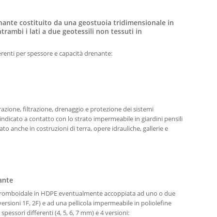
ante costituito da una geostuoia tridimensionale in
rambi i lati a due geotessili non tessuti in
fferenti per spessore e capacità drenante:
razione, filtrazione, drenaggio e protezione dei sistemi
ndicato a contatto con lo strato impermeabile in giardini pensili
ato anche in costruzioni di terra, opere idrauliche, gallerie e
ante
a romboidale in HDPE eventualmente accoppiata ad uno o due
 (versioni 1F, 2F) e ad una pellicola impermeabile in poliolefine
 spessori differenti (4, 5, 6, 7 mm) e 4 versioni: