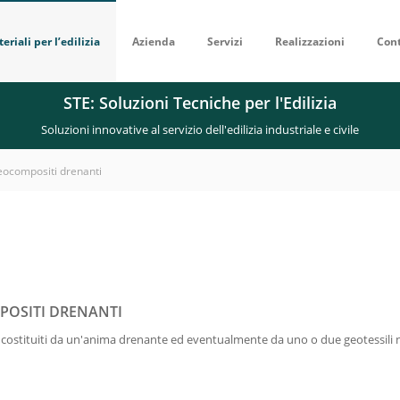
eriali per l’edilizia
Azienda
Servizi
Realizzazioni
Cont
STE: Soluzioni Tecniche per l'Edilizia
Soluzioni innovative al servizio dell'edilizia industriale e civile
ocompositi drenanti
OSITI DRENANTI
 costituiti da un'anima drenante ed eventualmente da uno o due geotessili no