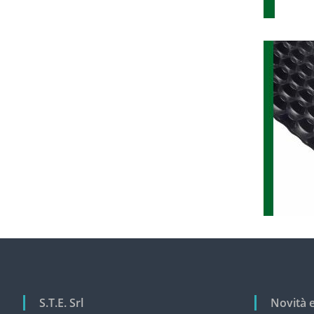
S.T.E. Srl
Novità 