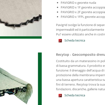
PAVIGRID x georete nuda
PAVIGRID x 1F georete accoppiat
PAVIGRID x 2F georete accoppiat
PAVIGRID x 1FPL georete accopp
Pavigrid svolge la funzione di separ
impermeabili ed è particolarmente i
Pu? essere utilizzato anche in costru
Scheda tecnica
Recytop - Geocomposito dren
Costituito da un materassino in pol
di bassa grammatura. Il prodotto es
funzione: il drenaggio dell'acqua di i
protezione della membrana impermeab
una bassa apertura caratteristica sv
fini di terreno. Recytop trova la sua
fondazioni, discariche, gallerie natural
Scheda tecnica