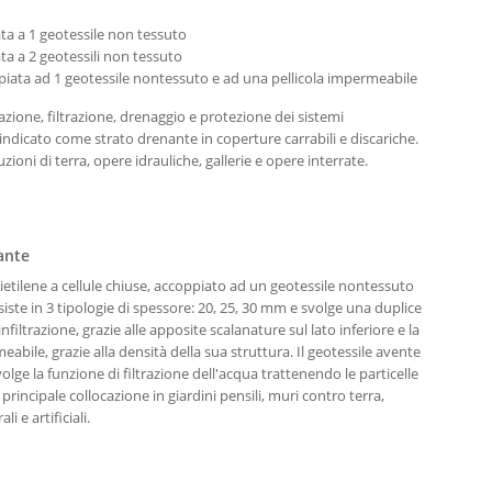
a a 1 geotessile non tessuto
a a 2 geotessili non tessuto
iata ad 1 geotessile nontessuto e ad una pellicola impermeabile
azione, filtrazione, drenaggio e protezione dei sistemi
ndicato come strato drenante in coperture carrabili e discariche.
zioni di terra, opere idrauliche, gallerie e opere interrate.
ante
ietilene a cellule chiuse, accoppiato ad un geotessile nontessuto
iste in 3 tipologie di spessore: 20, 25, 30 mm e svolge una duplice
nfiltrazione, grazie alle apposite scalanature sul lato inferiore e la
ile, grazie alla densità della sua struttura. Il geotessile avente
olge la funzione di filtrazione dell'acqua trattenendo le particelle
 principale collocazione in giardini pensili, muri contro terra,
i e artificiali.