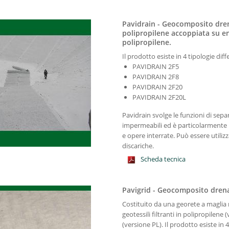
Pavidrain - Geocomposito dren
polipropilene accoppiata su ent
polipropilene.
Il prodotto esiste in 4 tipologie di
PAVIDRAIN 2F5
PAVIDRAIN 2F8
PAVIDRAIN 2F20
PAVIDRAIN 2F20L
Pavidrain svolge le funzioni di sepa
impermeabili ed è particolarmente i
e opere interrate. Può essere utilizz
discariche.
Scheda tecnica
Pavigrid - Geocomposito dren
Costituito da una georete a magli
geotessili filtranti in polipropilene
(versione PL). Il prodotto esiste in 4