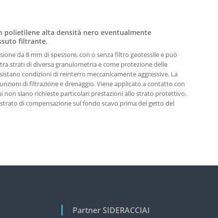
n polietilene alta densità nero eventualmente
suto filtrante.
ersione da 8 mm di spessore, con o senza filtro geotessile e può
tra strati di diversa granulometria e come protezione delle
istano condizioni di reinterro meccanicamente aggressive. La
funzioni di filtrazione e drenaggio. Viene applicato a contatto con
i non siano richieste particolari prestazioni allo strato protettivo.
strato di compensazione sul fondo scavo prima del getto del
Partner SIDERACCIAI