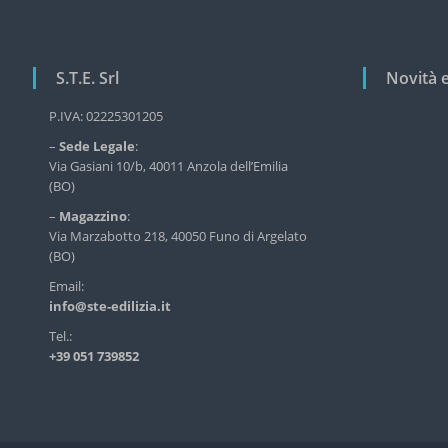
e
r
v
i
S.T.E. Srl
Novità 
z
i
P.IVA: 02225301205
o
d
–
Sede Legale
:
e
Via Gasiani 10/b, 40011 Anzola dell’Emilia
l
(BO)
l
–
Magazzino
:
'
Via Marzabotto 218, 40050 Funo di Argelato
e
(BO)
d
i
Email:
l
info@ste-edilizia.it
i
Tel.:
z
+39 051 739852
i
a
i
n
d