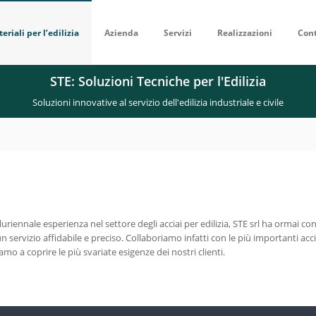
eriali per l’edilizia
Azienda
Servizi
Realizzazioni
Cont
STE: Soluzioni Tecniche per l'Edilizia
Soluzioni innovative al servizio dell'edilizia industriale e civile
pluriennale esperienza nel settore degli acciai per edilizia, STE srl ha ormai c
un servizio affidabile e preciso. Collaboriamo infatti con le più importanti acci
mo a coprire le più svariate esigenze dei nostri clienti.