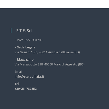
a
z
i
o
S.T.E. Srl
n
e
P.IVA: 02225301205
a
–
Sede Legale
:
r
Via Gasiani 10/b, 40011 Anzola dell’Emilia (BO)
t
–
Magazzino
:
i
Via Marzabotto 218, 40050 Funo di Argelato (BO)
c
Email:
info@ste-edilizia.it
o
l
Tel.:
+39 051 739852
i