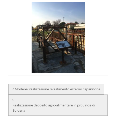
N
Modena: realizzazione rivestimento esterno capannone
a
v
Realizzazione deposito agro-alimentare in provincia di
i
Bologna
g