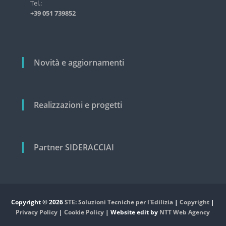
i
Tel.:
s
+39 051 739852
t
c
r
o
i
a
l
l
i
Novità e aggiornamenti
e
e
c
i
v
Realizzazioni e progetti
i
l
e
Partner SIDERACCIAI
Copyright © 2026
STE: Soluzioni Tecniche per l'Edilizia
|
Copyright
|
Privacy Policy
|
Cookie Policy
| Website edit by
NTT Web Agency