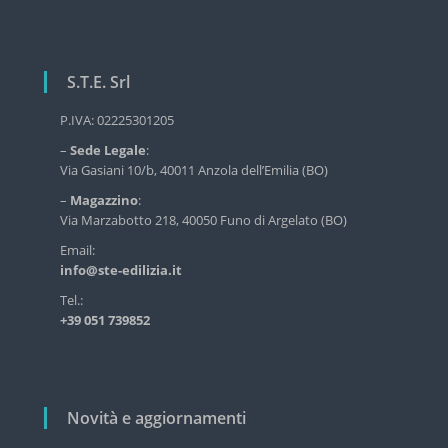
S.T.E. Srl
P.IVA: 02225301205
–
Sede Legale
:
Via Gasiani 10/b, 40011 Anzola dell’Emilia (BO)
–
Magazzino
:
Via Marzabotto 218, 40050 Funo di Argelato (BO)
Email:
info@ste-edilizia.it
Tel.:
+39 051 739852
Novità e aggiornamenti