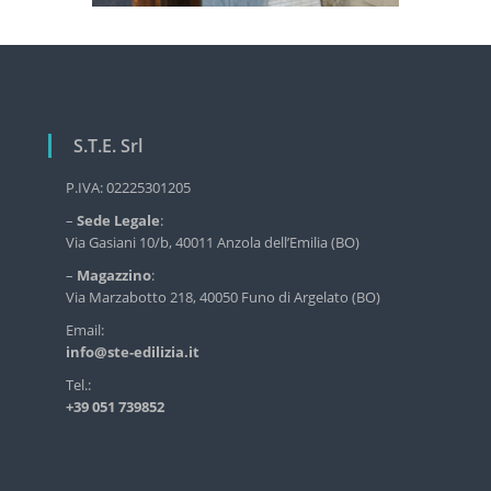
S.T.E. Srl
P.IVA: 02225301205
–
Sede Legale
:
Via Gasiani 10/b, 40011 Anzola dell’Emilia (BO)
–
Magazzino
:
Via Marzabotto 218, 40050 Funo di Argelato (BO)
Email:
info@ste-edilizia.it
Tel.:
+39 051 739852