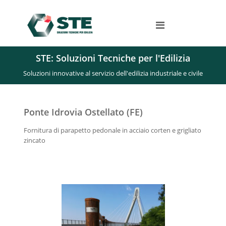
S
a
S
l
o
l
t
u
a
z
a
STE: Soluzioni Tecniche per l'Edilizia
i
l
o
Soluzioni innovative al servizio dell'edilizia industriale e civile
c
n
o
i
n
i
t
Ponte Idrovia Ostellato (FE)
n
e
n
n
Fornitura di parapetto pedonale in acciaio corten e grigliato
o
u
v
zincato
t
a
o
t
i
v
e
a
l
s
e