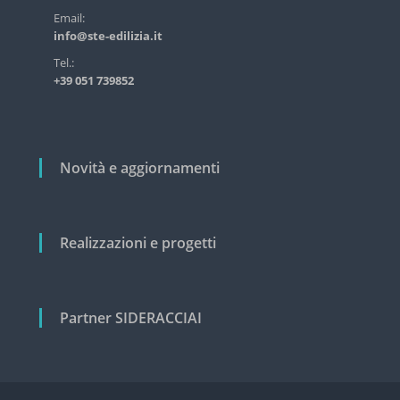
s
r
Email:
t
info@ste-edilizia.it
t
r
i
i
Tel.:
a
+39 051 739852
c
l
e
o
e
l
c
i
i
Novità e aggiornamenti
v
i
l
e
Realizzazioni e progetti
Partner SIDERACCIAI