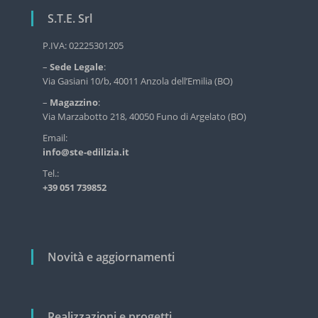
a
r
S.T.E. Srl
z
v
i
i
P.IVA: 02225301205
z
o
–
Sede Legale
:
i
n
Via Gasiani 10/b, 40011 Anzola dell’Emilia (BO)
o
d
e
–
Magazzino
:
e
a
Via Marzabotto 218, 40050 Funo di Argelato (BO)
l
r
l
Email:
'
info@ste-edilizia.it
t
e
i
Tel.:
d
+39 051 739852
i
c
l
o
i
z
l
i
i
Novità e aggiornamenti
a
i
n
d
u
Realizzazioni e progetti