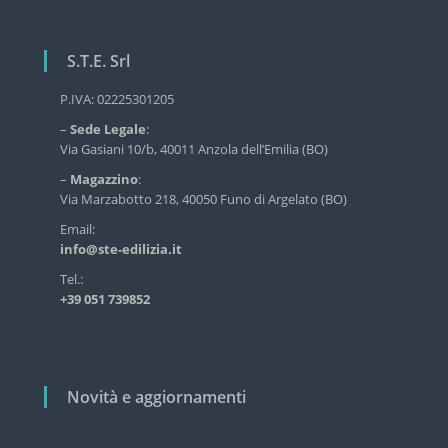
g
r
a
v
i
S.T.E. Srl
z
z
i
i
P.IVA: 02225301205
o
o
–
Sede Legale
:
d
n
Via Gasiani 10/b, 40011 Anzola dell’Emilia (BO)
e
e
l
–
Magazzino
:
l
a
Via Marzabotto 218, 40050 Funo di Argelato (BO)
'
r
e
Email:
d
info@ste-edilizia.it
t
i
i
Tel.:
l
+39 051 739852
i
c
z
o
i
l
a
i
i
Novità e aggiornamenti
n
d
u