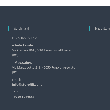
e
v
r
i
v
i
g
z
a
i
S.T.E. Srl
Novità 
z
o
d
i
P.IVA: 02225301205
e
o
l
–
Sede Legale
:
n
l
Via Gasiani 10/b, 40011 Anzola dell’Emilia
'
(BO)
e
e
a
–
Magazzino
:
d
Via Marzabotto 218, 40050 Funo di Argelato
r
i
(BO)
l
t
i
Email:
i
z
info@ste-edilizia.it
c
i
Tel.:
a
o
+39 051 739852
i
l
n
d
i