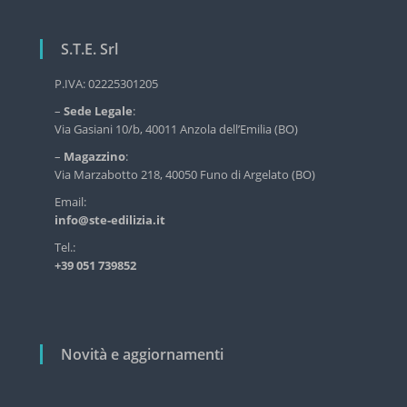
g
r
a
v
S.T.E. Srl
z
i
z
i
P.IVA: 02225301205
i
o
o
–
Sede Legale
:
d
n
Via Gasiani 10/b, 40011 Anzola dell’Emilia (BO)
e
e
l
–
Magazzino
:
l
a
Via Marzabotto 218, 40050 Funo di Argelato (BO)
'
r
Email:
e
info@ste-edilizia.it
t
d
i
i
Tel.:
l
+39 051 739852
c
i
z
o
i
l
a
i
i
Novità e aggiornamenti
n
d
u