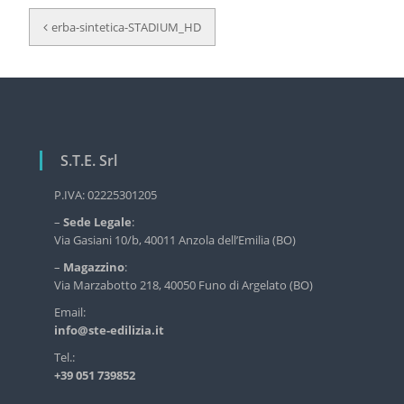
N
r
erba-sintetica-STADIUM_HD
v
a
i
v
z
i
i
o
g
d
e
a
l
S.T.E. Srl
z
l
i
'
P.IVA: 02225301205
e
o
–
Sede Legale
:
d
n
i
Via Gasiani 10/b, 40011 Anzola dell’Emilia (BO)
l
e
–
Magazzino
:
i
a
Via Marzabotto 218, 40050 Funo di Argelato (BO)
z
i
r
Email:
a
info@ste-edilizia.it
t
i
i
Tel.:
n
+39 051 739852
d
c
u