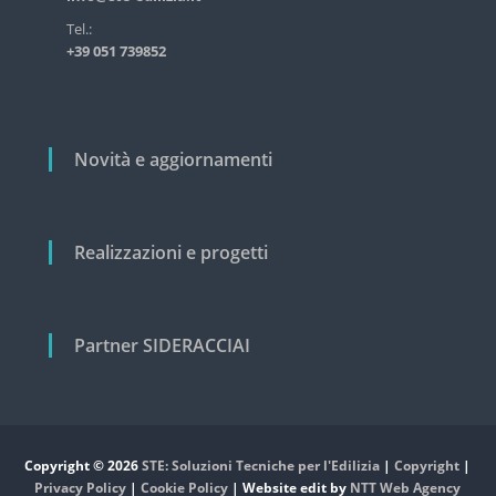
t
s
i
Tel.:
t
+39 051 739852
r
c
i
o
a
l
l
e
i
e
Novità e aggiornamenti
c
i
v
i
Realizzazioni e progetti
l
e
Partner SIDERACCIAI
Copyright © 2026
STE: Soluzioni Tecniche per l'Edilizia
|
Copyright
|
Privacy Policy
|
Cookie Policy
| Website edit by
NTT Web Agency