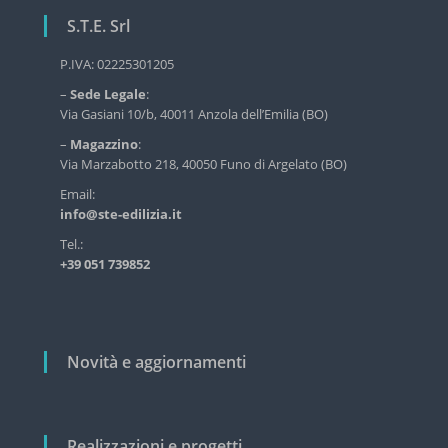
a
r
S.T.E. Srl
z
v
i
i
P.IVA: 02225301205
z
o
–
Sede Legale
:
i
n
Via Gasiani 10/b, 40011 Anzola dell’Emilia (BO)
o
d
e
–
Magazzino
:
e
a
Via Marzabotto 218, 40050 Funo di Argelato (BO)
l
r
l
Email:
'
info@ste-edilizia.it
t
e
i
Tel.:
d
+39 051 739852
i
c
l
o
i
z
l
i
i
Novità e aggiornamenti
a
i
n
d
u
Realizzazioni e progetti