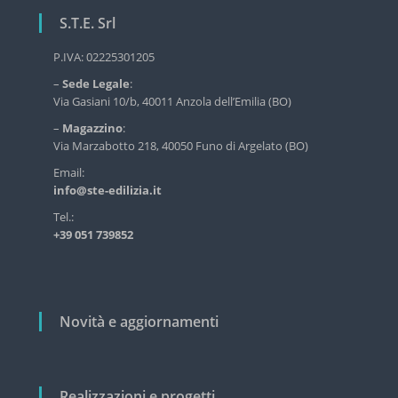
a
r
S.T.E. Srl
z
v
i
i
P.IVA: 02225301205
z
o
–
Sede Legale
:
i
n
Via Gasiani 10/b, 40011 Anzola dell’Emilia (BO)
o
d
e
–
Magazzino
:
e
a
Via Marzabotto 218, 40050 Funo di Argelato (BO)
l
r
l
Email:
'
info@ste-edilizia.it
t
e
i
Tel.:
d
+39 051 739852
i
c
l
o
i
z
l
i
i
Novità e aggiornamenti
a
i
n
d
u
Realizzazioni e progetti