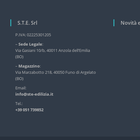
e
g
r
v
a
i
S.T.E. Srl
Novità 
z
z
i
i
P.IVA: 02225301205
o
o
–
Sede Legale
:
d
n
Via Gasiani 10/b, 40011 Anzola dell’Emilia
e
(BO)
l
e
l
a
–
Magazzino
:
'
Via Marzabotto 218, 40050 Funo di Argelato
r
e
(BO)
d
t
Email:
i
i
info@ste-edilizia.it
l
c
i
Tel.:
z
o
+39 051 739852
i
l
a
i
i
n
d