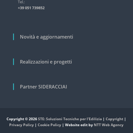
i
Tel.:
s
+39 051 739852
t
c
r
o
i
a
l
l
i
Novità e aggiornamenti
e
e
c
i
v
Realizzazioni e progetti
i
l
e
Partner SIDERACCIAI
Copyright © 2026
STE: Soluzioni Tecniche per l'Edilizia
|
Copyright
|
Privacy Policy
|
Cookie Policy
| Website edit by
NTT Web Agency