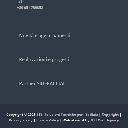
i
Tel.:
s
+39 051 739852
t
c
r
o
i
a
l
l
i
Novità e aggiornamenti
e
e
c
i
v
Realizzazioni e progetti
i
l
e
Partner SIDERACCIAI
Copyright © 2026
STE: Soluzioni Tecniche per l'Edilizia
|
Copyright
|
Privacy Policy
|
Cookie Policy
| Website edit by
NTT Web Agency