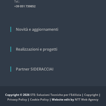
i
Tel.:
s
+39 051 739852
t
c
r
o
i
a
l
l
i
Novità e aggiornamenti
e
e
c
i
v
Realizzazioni e progetti
i
l
e
Partner SIDERACCIAI
Copyright © 2026
STE: Soluzioni Tecniche per l'Edilizia
|
Copyright
|
Privacy Policy
|
Cookie Policy
| Website edit by
NTT Web Agency