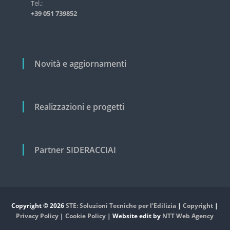
i
Tel.:
s
+39 051 739852
t
c
r
o
i
a
l
l
i
Novità e aggiornamenti
e
e
c
i
v
Realizzazioni e progetti
i
l
e
Partner SIDERACCIAI
Copyright © 2026
STE: Soluzioni Tecniche per l'Edilizia
|
Copyright
|
Privacy Policy
|
Cookie Policy
| Website edit by
NTT Web Agency