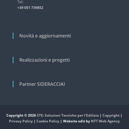
i
Tel.:
s
+39 051 739852
t
c
r
o
i
a
l
l
i
Novità e aggiornamenti
e
e
c
i
v
Realizzazioni e progetti
i
l
e
Partner SIDERACCIAI
Copyright © 2026
STE: Soluzioni Tecniche per l'Edilizia
|
Copyright
|
Privacy Policy
|
Cookie Policy
| Website edit by
NTT Web Agency