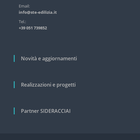
s
r
Email:
t
info@ste-edilizia.it
t
r
i
i
Tel.:
a
+39 051 739852
c
l
e
o
e
l
c
i
i
Novità e aggiornamenti
v
i
l
e
Realizzazioni e progetti
Partner SIDERACCIAI