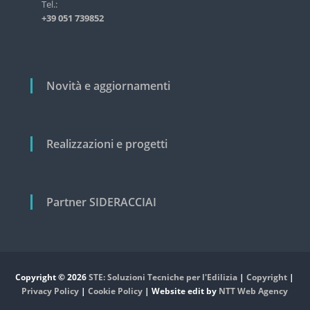
i
Tel.:
s
+39 051 739852
t
c
r
o
i
a
l
l
i
Novità e aggiornamenti
e
e
c
i
v
Realizzazioni e progetti
i
l
e
Partner SIDERACCIAI
Copyright © 2026
STE: Soluzioni Tecniche per l'Edilizia
|
Copyright
|
Privacy Policy
|
Cookie Policy
| Website edit by
NTT Web Agency