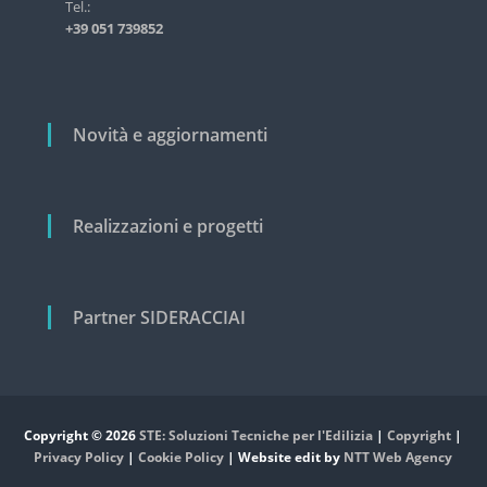
i
Tel.:
s
+39 051 739852
t
c
r
o
i
a
l
l
i
Novità e aggiornamenti
e
e
c
i
v
Realizzazioni e progetti
i
l
e
Partner SIDERACCIAI
Copyright © 2026
STE: Soluzioni Tecniche per l'Edilizia
|
Copyright
|
Privacy Policy
|
Cookie Policy
| Website edit by
NTT Web Agency