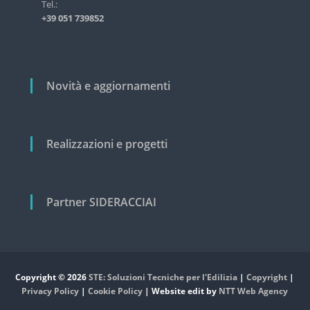
i
Tel.:
s
+39 051 739852
t
c
r
o
i
a
l
l
i
Novità e aggiornamenti
e
e
c
i
v
Realizzazioni e progetti
i
l
e
Partner SIDERACCIAI
Copyright © 2026
STE: Soluzioni Tecniche per l'Edilizia
|
Copyright
|
Privacy Policy
|
Cookie Policy
| Website edit by
NTT Web Agency