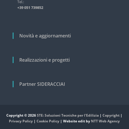
i
Tel.:
s
+39 051 739852
t
c
r
o
i
a
l
l
i
Novità e aggiornamenti
e
e
c
i
v
Realizzazioni e progetti
i
l
e
Partner SIDERACCIAI
Copyright © 2026
STE: Soluzioni Tecniche per l'Edilizia
|
Copyright
|
Privacy Policy
|
Cookie Policy
| Website edit by
NTT Web Agency