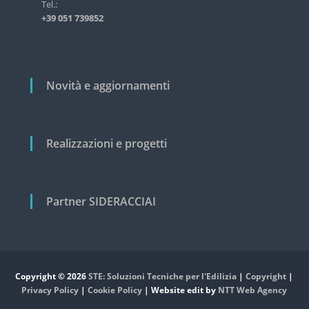
i
Tel.:
s
+39 051 739852
t
c
r
o
i
a
l
l
i
Novità e aggiornamenti
e
e
c
i
v
Realizzazioni e progetti
i
l
e
Partner SIDERACCIAI
Copyright © 2026
STE: Soluzioni Tecniche per l'Edilizia
|
Copyright
|
Privacy Policy
|
Cookie Policy
| Website edit by
NTT Web Agency