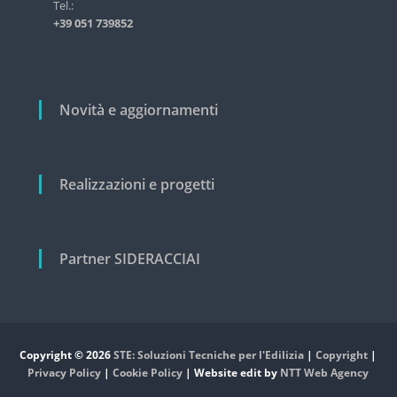
i
Tel.:
s
+39 051 739852
t
c
r
o
i
a
l
l
i
Novità e aggiornamenti
e
e
c
i
v
Realizzazioni e progetti
i
l
e
Partner SIDERACCIAI
Copyright © 2026
STE: Soluzioni Tecniche per l'Edilizia
|
Copyright
|
Privacy Policy
|
Cookie Policy
| Website edit by
NTT Web Agency