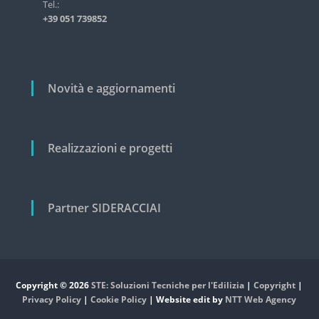
i
Tel.:
s
+39 051 739852
t
c
r
o
i
a
l
l
i
Novità e aggiornamenti
e
e
c
i
v
Realizzazioni e progetti
i
l
e
Partner SIDERACCIAI
Copyright © 2026
STE: Soluzioni Tecniche per l'Edilizia
|
Copyright
|
Privacy Policy
|
Cookie Policy
| Website edit by
NTT Web Agency