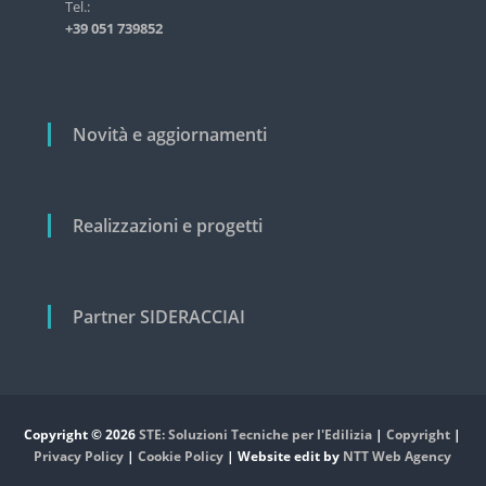
i
Tel.:
s
+39 051 739852
t
c
r
o
i
a
l
l
i
Novità e aggiornamenti
e
e
c
i
v
Realizzazioni e progetti
i
l
e
Partner SIDERACCIAI
Copyright © 2026
STE: Soluzioni Tecniche per l'Edilizia
|
Copyright
|
Privacy Policy
|
Cookie Policy
| Website edit by
NTT Web Agency