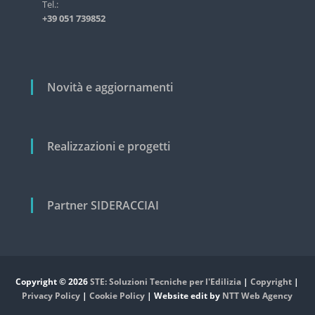
i
Tel.:
s
+39 051 739852
t
c
r
o
i
a
l
l
i
Novità e aggiornamenti
e
e
c
i
v
Realizzazioni e progetti
i
l
e
Partner SIDERACCIAI
Copyright © 2026
STE: Soluzioni Tecniche per l'Edilizia
|
Copyright
|
Privacy Policy
|
Cookie Policy
| Website edit by
NTT Web Agency