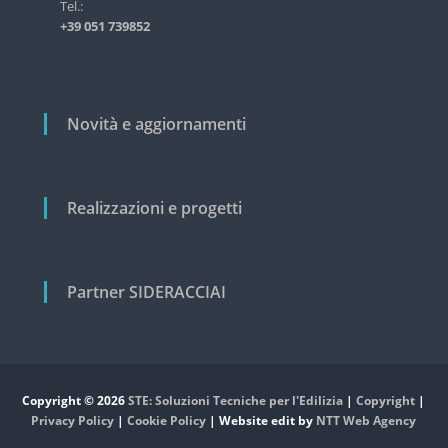
i
Tel.:
s
+39 051 739852
t
c
r
o
i
a
l
l
i
Novità e aggiornamenti
e
e
c
i
v
Realizzazioni e progetti
i
l
e
Partner SIDERACCIAI
Copyright © 2026
STE: Soluzioni Tecniche per l'Edilizia
|
Copyright
|
Privacy Policy
|
Cookie Policy
| Website edit by
NTT Web Agency