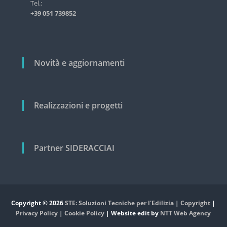
i
Tel.:
s
+39 051 739852
t
c
r
o
i
a
l
l
i
Novità e aggiornamenti
e
e
c
i
v
Realizzazioni e progetti
i
l
e
Partner SIDERACCIAI
Copyright © 2026
STE: Soluzioni Tecniche per l'Edilizia
|
Copyright
|
Privacy Policy
|
Cookie Policy
| Website edit by
NTT Web Agency