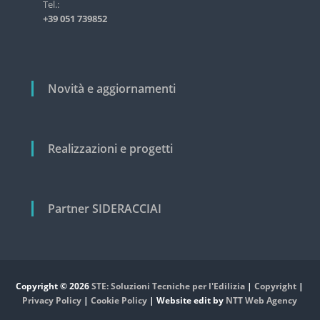
i
Tel.:
s
+39 051 739852
t
c
r
o
i
a
l
l
i
Novità e aggiornamenti
e
e
c
i
v
Realizzazioni e progetti
i
l
e
Partner SIDERACCIAI
Copyright © 2026
STE: Soluzioni Tecniche per l'Edilizia
|
Copyright
|
Privacy Policy
|
Cookie Policy
| Website edit by
NTT Web Agency