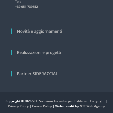
i
Tel.:
s
+39 051 739852
t
c
r
o
i
a
l
l
i
Novità e aggiornamenti
e
e
c
i
v
Realizzazioni e progetti
i
l
e
Partner SIDERACCIAI
Copyright © 2026
STE: Soluzioni Tecniche per l'Edilizia
|
Copyright
|
Privacy Policy
|
Cookie Policy
| Website edit by
NTT Web Agency