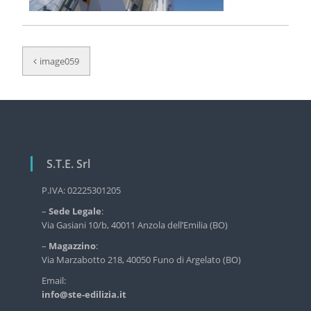
r
v
i
N
z
image059
i
a
o
v
d
e
i
l
g
l
'
a
e
S.T.E. Srl
z
d
i
i
P.IVA: 02225301205
l
o
–
Sede Legale
:
i
n
z
Via Gasiani 10/b, 40011 Anzola dell’Emilia (BO)
i
e
–
Magazzino
:
a
a
Via Marzabotto 218, 40050 Funo di Argelato (BO)
i
n
r
Email:
d
info@ste-edilizia.it
t
u