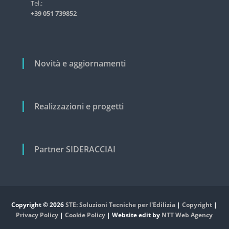
i
Tel.:
s
+39 051 739852
t
c
r
o
i
a
l
l
i
Novità e aggiornamenti
e
e
c
i
v
Realizzazioni e progetti
i
l
e
Partner SIDERACCIAI
Copyright © 2026
STE: Soluzioni Tecniche per l'Edilizia
|
Copyright
|
Privacy Policy
|
Cookie Policy
| Website edit by
NTT Web Agency