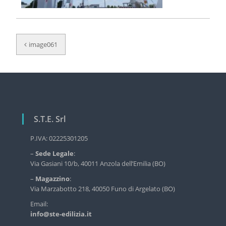
r
v
i
N
z
image061
i
a
o
v
d
e
i
l
g
l
'
a
e
S.T.E. Srl
z
d
i
i
P.IVA: 02225301205
l
o
–
Sede Legale
:
i
n
z
Via Gasiani 10/b, 40011 Anzola dell’Emilia (BO)
i
e
–
Magazzino
:
a
a
Via Marzabotto 218, 40050 Funo di Argelato (BO)
i
n
r
Email:
d
info@ste-edilizia.it
t
u