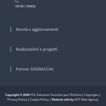
i
Tel.:
s
+39 051 739852
t
c
r
o
i
a
l
l
i
Novità e aggiornamenti
e
e
c
i
v
Realizzazioni e progetti
i
l
e
Partner SIDERACCIAI
Copyright © 2026
STE: Soluzioni Tecniche per l'Edilizia
|
Copyright
|
Privacy Policy
|
Cookie Policy
| Website edit by
NTT Web Agency