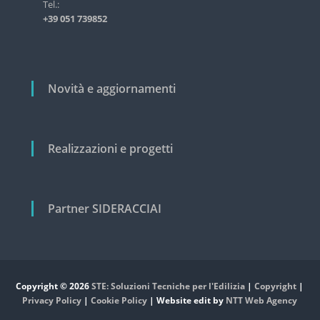
i
Tel.:
s
+39 051 739852
t
c
r
o
i
a
l
l
i
Novità e aggiornamenti
e
e
c
i
v
Realizzazioni e progetti
i
l
e
Partner SIDERACCIAI
Copyright © 2026
STE: Soluzioni Tecniche per l'Edilizia
|
Copyright
|
Privacy Policy
|
Cookie Policy
| Website edit by
NTT Web Agency