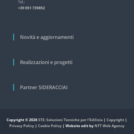
i
Tel.:
s
+39 051 739852
t
c
r
o
i
a
l
l
i
Novità e aggiornamenti
e
e
c
i
v
Realizzazioni e progetti
i
l
e
Partner SIDERACCIAI
Copyright © 2026
STE: Soluzioni Tecniche per l'Edilizia
|
Copyright
|
Privacy Policy
|
Cookie Policy
| Website edit by
NTT Web Agency