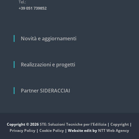
i
Tel.:
s
+39 051 739852
t
c
r
o
i
a
l
l
i
Novità e aggiornamenti
e
e
c
i
v
Realizzazioni e progetti
i
l
e
Partner SIDERACCIAI
Copyright © 2026
STE: Soluzioni Tecniche per l'Edilizia
|
Copyright
|
Privacy Policy
|
Cookie Policy
| Website edit by
NTT Web Agency