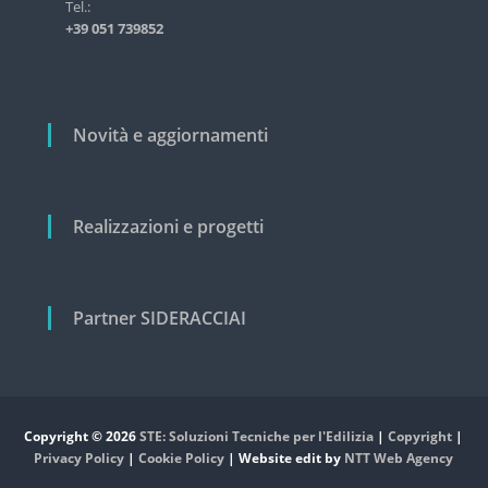
i
Tel.:
s
+39 051 739852
t
c
r
o
i
a
l
l
i
Novità e aggiornamenti
e
e
c
i
v
Realizzazioni e progetti
i
l
e
Partner SIDERACCIAI
Copyright © 2026
STE: Soluzioni Tecniche per l'Edilizia
|
Copyright
|
Privacy Policy
|
Cookie Policy
| Website edit by
NTT Web Agency