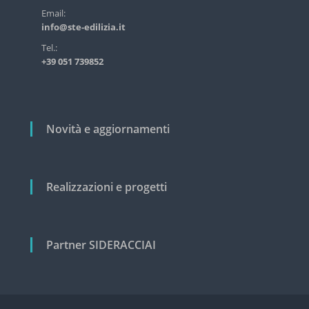
s
r
Email:
t
info@ste-edilizia.it
t
r
i
i
Tel.:
a
+39 051 739852
c
l
e
o
e
l
c
i
i
Novità e aggiornamenti
v
i
l
e
Realizzazioni e progetti
Partner SIDERACCIAI