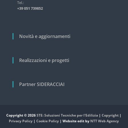
s
i
Tel.:
t
+39 051 739852
c
r
o
i
a
l
l
i
e
Novità e aggiornamenti
e
c
i
v
Realizzazioni e progetti
i
l
e
Partner SIDERACCIAI
Copyright © 2026
STE: Soluzioni Tecniche per l'Edilizia
|
Copyright
|
Privacy Policy
|
Cookie Policy
| Website edit by
NTT Web Agency