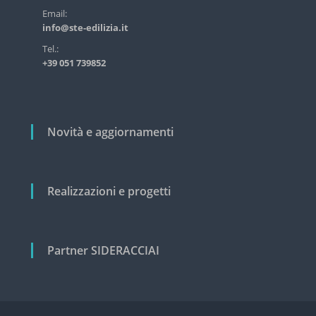
s
r
Email:
t
info@ste-edilizia.it
t
r
i
i
Tel.:
a
+39 051 739852
c
l
e
o
e
l
c
i
i
Novità e aggiornamenti
v
i
l
e
Realizzazioni e progetti
Partner SIDERACCIAI