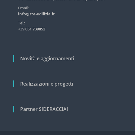
s
r
Email:
t
info@ste-edilizia.it
r
t
i
i
Tel.:
a
+39 051 739852
c
l
e
o
e
l
c
i
i
Novità e aggiornamenti
v
i
l
e
Realizzazioni e progetti
Partner SIDERACCIAI