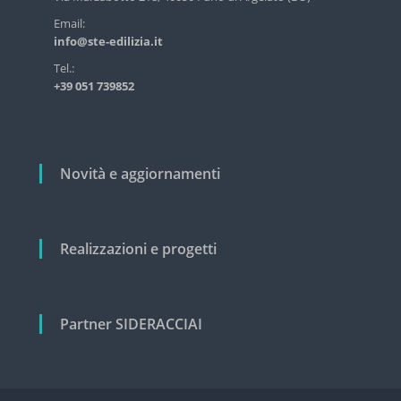
s
r
Email:
t
info@ste-edilizia.it
r
t
i
i
Tel.:
a
+39 051 739852
c
l
e
o
e
l
c
i
i
Novità e aggiornamenti
v
i
l
e
Realizzazioni e progetti
Partner SIDERACCIAI