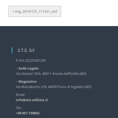
r
N
v
img_20141121_111421_sml
i
a
z
v
i
i
o
d
g
e
a
l
S.T.E. Srl
l
z
'
i
e
P.IVA: 02225301205
o
d
–
Sede Legale
:
i
n
Via Gasiani 10/b, 40011 Anzola dell’Emilia (BO)
l
e
i
–
Magazzino
:
z
a
Via Marzabotto 218, 40050 Funo di Argelato (BO)
i
r
Email:
a
info@ste-edilizia.it
i
t
n
i
Tel.:
d
+39 051 739852
c
u